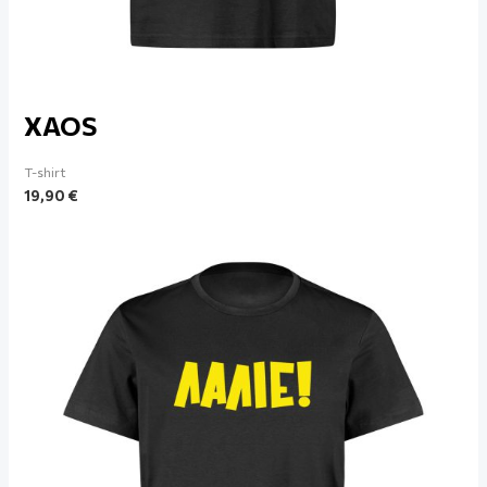
XAOS
T-shirt
19,90
€