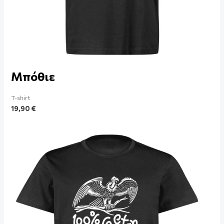
Μπόθιε
T-shirt
19,90
€