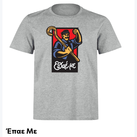
Έπαε Με