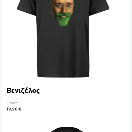
Bενιζέλος
T-shirt
19,90
€