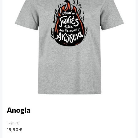
Anogia
T-shirt
19,90
€