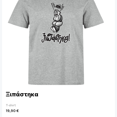
Ξιπάστηκα
T-shirt
19,90
€