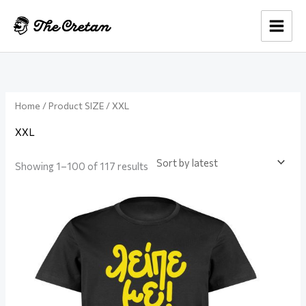
Skip
to
content
Sorted
by
latest
Home
/ Product SIZE / XXL
XXL
Showing 1–100 of 117 results