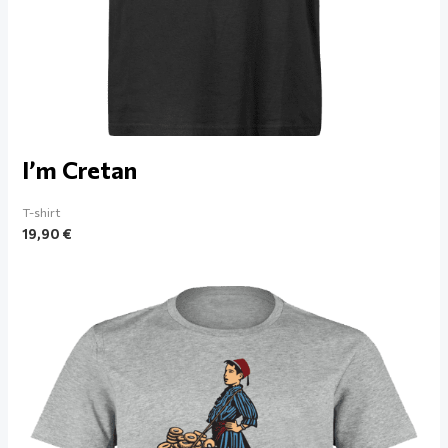
I’m Cretan
T-shirt
19,90
€