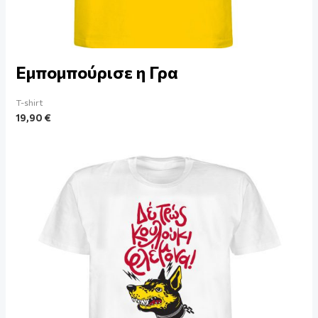
Εμπομπούρισε η Γρα
T-shirt
19,90
€