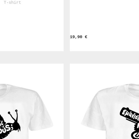
				T-shirt			
19,90 
€