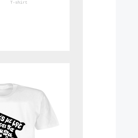
				T-shirt			