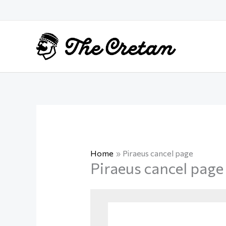
Skip
to
content
Home
Piraeus cancel page
Piraeus cancel page