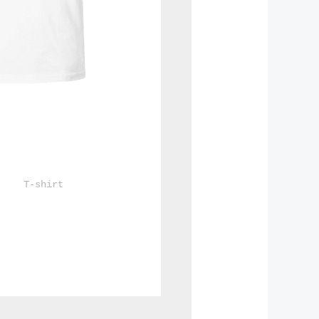
				T-shirt			