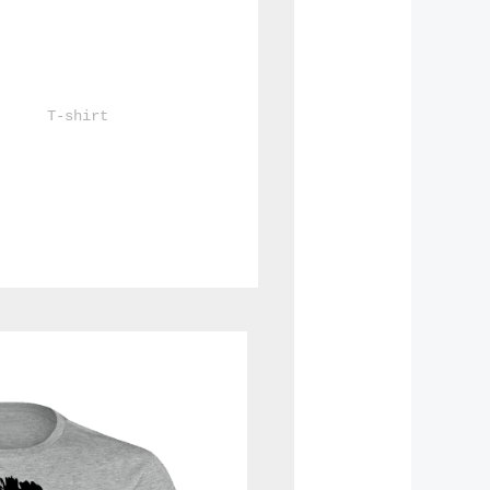
				T-shirt			