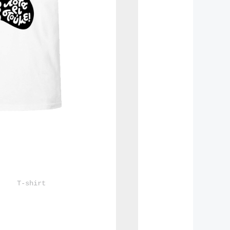
				T-shirt			