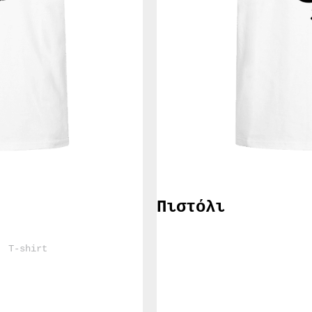
Πιστόλι
				T-shirt			