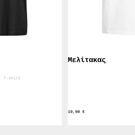
Μελίτακας
				T-shirt			
19,90 
€