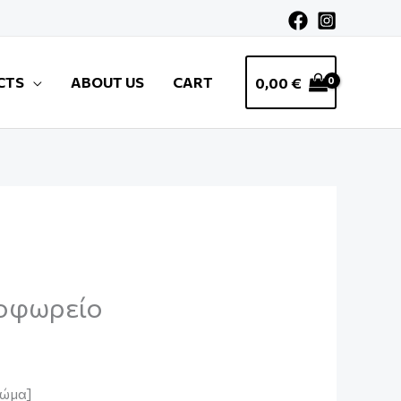
CTS
ABOUT US
CART
0,00
€
οφωρείο
ρώμα]